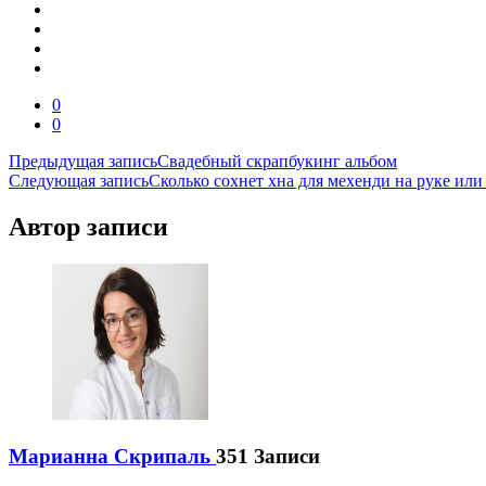
0
0
Навигация
Предыдущая запись
Свадебный скрапбукинг альбом
Следующая запись
Сколько сохнет хна для мехенди на руке или 
по
записям
Автор записи
Марианна Скрипаль
351 Записи