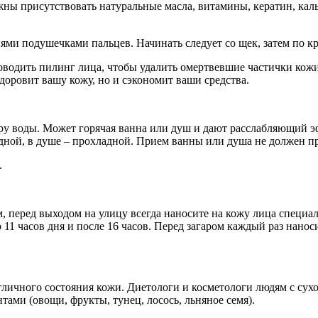
лжны присутствовать натуральные масла, витамины, кератин, к
и подушечками пальцев. Начинать следует со щек, затем по кра
оводить пилинг лица, чтобы удалить омертвевшие частички кож
доровит вашу кожу, но и сэкономит ваши средства.
у воды. Может горячая ванна или душ и дают расслабляющий эф
лодной, в душе – прохладной. Прием ванны или душа не должен п
.
м, перед выходом на улицу всегда наносите на кожу лица специ
о 11 часов дня и после 16 часов. Перед загаром каждый раз нанос
 отличного состояния кожи. Диетологи и косметологи людям с су
ами (овощи, фрукты, тунец, лосось, льняное семя).