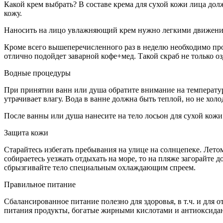
Какой крем выбрать? В составе крема для сухой кожи лица до
кожу.
Наносить на лицо увлажняющий крем нужно легкими движениям
Кроме всего вышеперечисленного раз в неделю необходимо пр
отлично подойдет заварной кофе+мед. Такой скраб не только оз
Водные процедуры
При принятии ванн или душа обратите внимание на температур
утрачивает влагу. Вода в ванне должна быть теплой, но не хо
После ванны или душа нанесите на тело лосьон для сухой кожи
Защита кожи
Старайтесь избегать пребывания на улице на солнцепеке. Лето
собираетесь уезжать отдыхать на море, то на пляже загорайте д
сбрызгивайте тело специальным охлаждающим спреем.
Правильное питание
Сбалансированное питание полезно для здоровья, в т.ч. и для
питания продукты, богатые жирными кислотами и антиоксидант