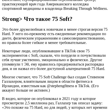
практикующий врач года Американского колледжа
спортивной медицины и владелица Breaking Through Wellness.
Strong> Что такое 75 Soft?
Это более дружелюбная к новичкам и менее строгая версия 75
Hard. У него по-прежнему есть ежедневные рекомендации по
диете, физическим упражнениям и самосовершенствованию,
но правила более гибкие и менее требовательные.
Некоторые люди, опубликовавшие в TikTok свои 75
экспериментов с Soft, сказали, что похудели и почувствовали
себя лучше умственно, эмоционально и физически. Другие
упомянули т Эй, ему нравилось придерживаться распорядка
дня, и он назвал его более доступной альтернативой 75 Hard.
Многие считают, что 75 Soft Challenge был создан Стивеном
Галлахером, влиятельным лицом в области фитнеса в
Ирландии, известным как @stephengfitness в TikTok. (Его
аккаунт больше не активен.)
В видео, которое он опубликовал в 2021 году и которое
просмотрели 2,5 миллиона раз, Галлахер так описал задачу:
«Это похоже на 75 Hard, но для людей, у которых нет времени