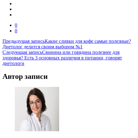
0
0
Навигация
Предыдущая запись
Какие сливки для кофе самые полезные?
Диетолог делится своим выбором №1
по
Следующая запись
Свинина или говядина полезнее для
записям
здоровья? Есть 3 основных различия в питании, говорят
диетологи
Автор записи