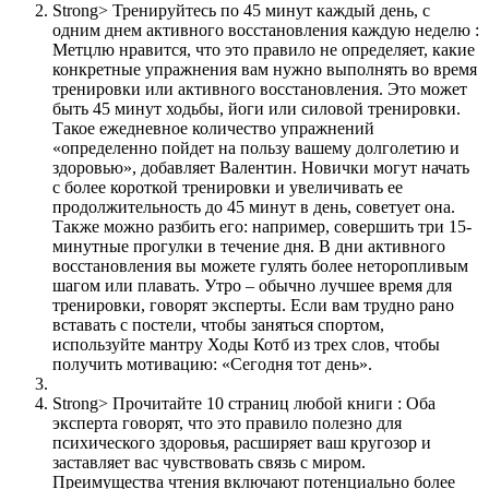
Strong> Тренируйтесь по 45 минут каждый день, с
одним днем активного восстановления каждую неделю :
Метцлю нравится, что это правило не определяет, какие
конкретные упражнения вам нужно выполнять во время
тренировки или активного восстановления. Это может
быть 45 минут ходьбы, йоги или силовой тренировки.
Такое ежедневное количество упражнений
«определенно пойдет на пользу вашему долголетию и
здоровью», добавляет Валентин. Новички могут начать
с более короткой тренировки и увеличивать ее
продолжительность до 45 минут в день, советует она.
Также можно разбить его: например, совершить три 15-
минутные прогулки в течение дня. В дни активного
восстановления вы можете гулять более неторопливым
шагом или плавать. Утро – обычно лучшее время для
тренировки, говорят эксперты. Если вам трудно рано
вставать с постели, чтобы заняться спортом,
используйте мантру Ходы Котб из трех слов, чтобы
получить мотивацию: «Сегодня тот день».
Strong> Прочитайте 10 страниц любой книги : Оба
эксперта говорят, что это правило полезно для
психического здоровья, расширяет ваш кругозор и
заставляет вас чувствовать связь с миром.
Преимущества чтения включают потенциально более