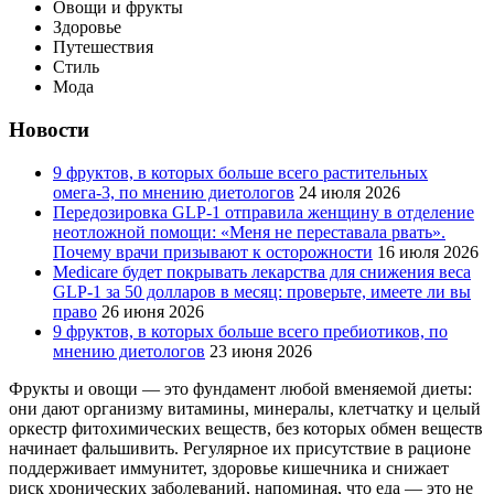
Овощи и фрукты
Здоровье
Путешествия
Стиль
Мода
Новости
9 фруктов, в которых больше всего растительных
омега-3, по мнению диетологов
24 июля 2026
Передозировка GLP-1 отправила женщину в отделение
неотложной помощи: «Меня не переставала рвать».
Почему врачи призывают к осторожности
16 июля 2026
Medicare будет покрывать лекарства для снижения веса
GLP-1 за 50 долларов в месяц: проверьте, имеете ли вы
право
26 июня 2026
9 фруктов, в которых больше всего пребиотиков, по
мнению диетологов
23 июня 2026
Фрукты и овощи — это фундамент любой вменяемой диеты:
они дают организму витамины, минералы, клетчатку и целый
оркестр фитохимических веществ, без которых обмен веществ
начинает фальшивить. Регулярное их присутствие в рационе
поддерживает иммунитет, здоровье кишечника и снижает
риск хронических заболеваний, напоминая, что еда — это не