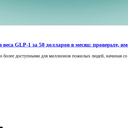
 веса GLP-1 за 50 долларов в месяц: проверьте, им
о более доступными для миллионов пожилых людей, начиная со 