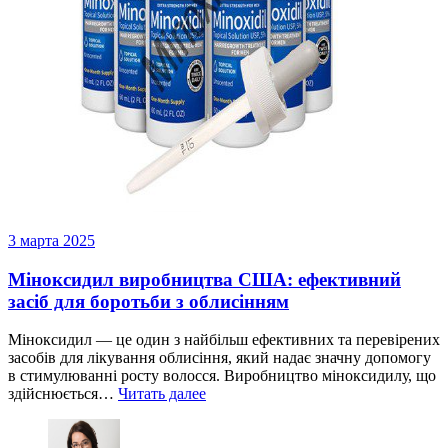
3 марта 2025
Міноксидил виробництва США: ефективний
засіб для боротьби з облисінням
Міноксидил — це один з найбільш ефективних та перевірених
засобів для лікування облисіння, який надає значну допомогу
в стимулюванні росту волосся. Виробництво міноксидилу, що
здійснюється…
Читать далее