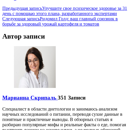
Навигация
Предыдущая запись
Улучшите свое психическое здоровье за 31
день с помощью этого плана, разработанного экспертами
по
Следующая запись
Ридомил Голд: ваш главный союзник в
записям
борьбе за здоровый урожай картофеля и томатов
Автор записи
Марианна Скрипаль
351 Записи
Специалист в области диетологии и занимаюсь анализом
научных исследований о питании, переводя сухие данные в
понятные и практичные выводы. В обзорных статьях я
разбираю популярные мифы и реальные факты о еде, помогая
выстроить рацион на основе науки, а не модных обещаний.