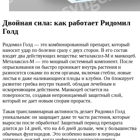
Двойная сила: как работает Ридомил
Голд
Ридомил Голд — это комбинированный препарат, который
наносит удар по болезни сразу с двух сторон. В его состав
входят два действующих вещества: металаксил-М и манкоцеб.
Металаксил-М — это мощный системный компонент. После
опрыскивания он быстро проникает внутрь растения и
разносится соками по всем органам, включая стебли, новые
листья и даже наливающиеся плоды и клубни. Он блокирует
развитие грибка внутри тканей, обладая лечебным и
искореняющим действием. Манкоцеб остается на
поверхности, создавая непроницаемый защитный слой,
который не дает новым спорам прорасти.
Такая трансламинарная активность делает Ридомил Голд
уникальным: он защищает даже те части растения, которые
выросли после обработки! Защитный период препарата
длится до 14 дней, что на 4-6 дней дольше, чем у большинства
обычных фунгицидов. Это особенно важно в периоды
затяжных дождей, когда инфекция распространяется