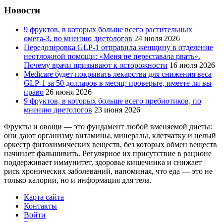
Новости
9 фруктов, в которых больше всего растительных
омега-3, по мнению диетологов
24 июля 2026
Передозировка GLP-1 отправила женщину в отделение
неотложной помощи: «Меня не переставала рвать».
Почему врачи призывают к осторожности
16 июля 2026
Medicare будет покрывать лекарства для снижения веса
GLP-1 за 50 долларов в месяц: проверьте, имеете ли вы
право
26 июня 2026
9 фруктов, в которых больше всего пребиотиков, по
мнению диетологов
23 июня 2026
Фрукты и овощи — это фундамент любой вменяемой диеты:
они дают организму витамины, минералы, клетчатку и целый
оркестр фитохимических веществ, без которых обмен веществ
начинает фальшивить. Регулярное их присутствие в рационе
поддерживает иммунитет, здоровье кишечника и снижает
риск хронических заболеваний, напоминая, что еда — это не
только калории, но и информация для тела.
Карта сайта
Контакты
Войти