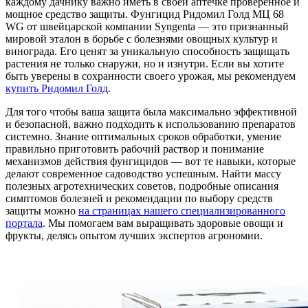
каждому дачнику важно иметь в своей аптечке проверенное и
мощное средство защиты. Фунгицид Ридомил Голд МЦ 68
WG от швейцарской компании Syngenta — это признанный
мировой эталон в борьбе с болезнями овощных культур и
винограда. Его ценят за уникальную способность защищать
растения не только снаружи, но и изнутри. Если вы хотите
быть уверены в сохранности своего урожая, мы рекомендуем
купить Ридомил Голд
.
Для того чтобы ваша защита была максимально эффективной
и безопасной, важно подходить к использованию препаратов
системно. Знание оптимальных сроков обработки, умение
правильно приготовить рабочий раствор и понимание
механизмов действия фунгицидов — вот те навыки, которые
делают современное садоводство успешным. Найти массу
полезных агротехнических советов, подробные описания
симптомов болезней и рекомендации по выбору средств
защиты можно
на страницах нашего специализированного
портала
. Мы помогаем вам выращивать здоровые овощи и
фрукты, делясь опытом лучших экспертов агрономии.