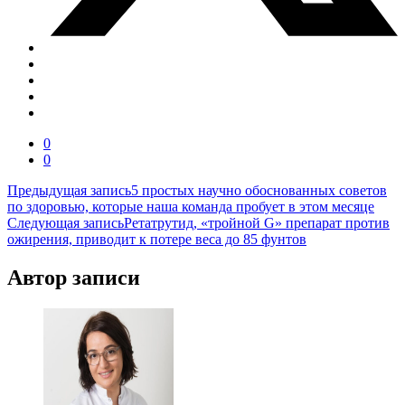
0
0
Навигация
Предыдущая запись
5 простых научно обоснованных советов
по здоровью, которые наша команда пробует в этом месяце
по
Следующая запись
Ретатрутид, «тройной G» препарат против
записям
ожирения, приводит к потере веса до 85 фунтов
Автор записи