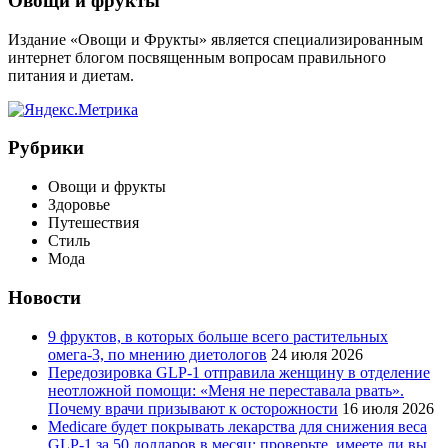
Виджеты
Овощи и фрукты
Издание «Овощи и Фрукты» является специализированным
интернет блогом посвященным вопросам правильного
питания и диетам.
Рубрики
Овощи и фрукты
Здоровье
Путешествия
Стиль
Мода
Новости
9 фруктов, в которых больше всего растительных
омега-3, по мнению диетологов
24 июля 2026
Передозировка GLP-1 отправила женщину в отделение
неотложной помощи: «Меня не переставала рвать».
Почему врачи призывают к осторожности
16 июля 2026
Medicare будет покрывать лекарства для снижения веса
GLP-1 за 50 долларов в месяц: проверьте, имеете ли вы