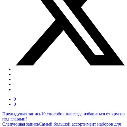
0
0
Навигация
Предыдущая запись
10 способов навсегда избавиться от кругов
под глазами!
по
Следующая запись
Самый большой ассортимент наборов для