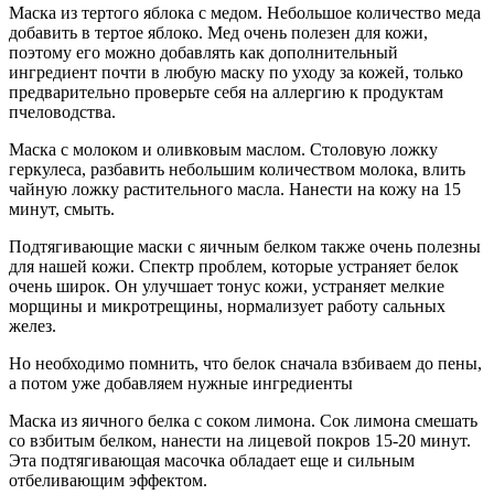
Маска из тертого яблока с медом. Небольшое количество меда
добавить в тертое яблоко. Мед очень полезен для кожи,
поэтому его можно добавлять как дополнительный
ингредиент почти в любую маску по уходу за кожей, только
предварительно проверьте себя на аллергию к продуктам
пчеловодства.
Маска с молоком и оливковым маслом. Столовую ложку
геркулеса, разбавить небольшим количеством молока, влить
чайную ложку растительного масла. Нанести на кожу на 15
минут, смыть.
Подтягивающие маски с яичным белком также очень полезны
для нашей кожи. Спектр проблем, которые устраняет белок
очень широк. Он улучшает тонус кожи, устраняет мелкие
морщины и микротрещины, нормализует работу сальных
желез.
Но необходимо помнить, что белок сначала взбиваем до пены,
а потом уже добавляем нужные ингредиенты
Маска из яичного белка с соком лимона. Сок лимона смешать
со взбитым белком, нанести на лицевой покров 15-20 минут.
Эта подтягивающая масочка обладает еще и сильным
отбеливающим эффектом.