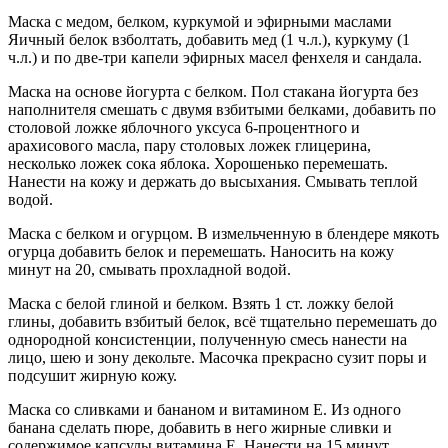
Маска с медом, белком, куркумой и эфирными маслами
Яичный белок взболтать, добавить мед (1 ч.л.), куркуму (1
ч.л.) и по две-три капели эфирных масел фенхеля и сандала.
Маска на основе йогурта с белком. Пол стакана йогурта без
наполнителя смешать с двумя взбитыми белками, добавить по
столовой ложке яблочного уксуса 6-процентного и
арахисового масла, пару столовых ложек глицерина,
несколько ложек сока яблока. Хорошенько перемешать.
Нанести на кожу и держать до высыхания. Смывать теплой
водой.
Маска с белком и огурцом. В измельченную в блендере мякоть
огурца добавить белок и перемешать. Наносить на кожу
минут на 20, смывать прохладной водой.
Маска с белой глиной и белком. Взять 1 ст. ложку белой
глины, добавить взбитый белок, всё тщательно перемешать до
однородной консистенции, полученную смесь нанести на
лицо, шею и зону декольте. Масочка прекрасно сузит поры и
подсушит жирную кожу.
Маска со сливками и бананом и витамином Е. Из одного
банана сделать пюре, добавить в него жирные сливки и
содержимое капсулы витамина Е. Нанести на 15 минут.