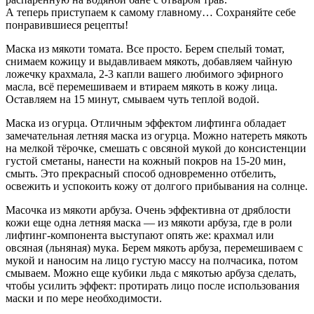
А теперь приступаем к самому главному… Сохраняйте себе
понравившиеся рецепты!
Маска из мякоти томата. Все просто. Берем спелый томат,
снимаем кожицу и выдавливаем мякоть, добавляем чайную
ложечку крахмала, 2-3 капли вашего любимого эфирного
масла, всё перемешиваем и втираем мякоть в кожу лица.
Оставляем на 15 минут, смываем чуть теплой водой.
Маска из огурца. Отличным эффектом лифтинга обладает
замечательная летняя маска из огурца. Можно натереть мякоть
на мелкой тёрочке, смешать с овсяной мукой до консистенции
густой сметаны, нанести на кожный покров на 15-20 мин,
смыть. Это прекрасный способ одновременно отбелить,
освежить и успокоить кожу от долгого прибывания на солнце.
Масочка из мякоти арбуза. Очень эффективна от дряблости
кожи еще одна летняя маска — из мякоти арбуза, где в роли
лифтинг-компонента выступают опять же: крахмал или
овсяная (льняная) мука. Берем мякоть арбуза, перемешиваем с
мукой и наносим на лицо густую массу на полчасика, потом
смываем. Можно еще кубики льда с мякотью арбуза сделать,
чтобы усилить эффект: протирать лицо после использования
маски и по мере необходимости.