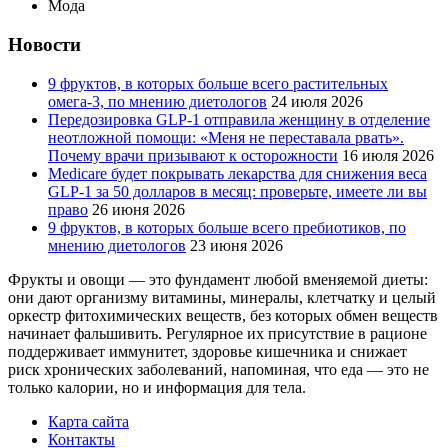
Мода
Новости
9 фруктов, в которых больше всего растительных
омега-3, по мнению диетологов
24 июля 2026
Передозировка GLP-1 отправила женщину в отделение
неотложной помощи: «Меня не переставала рвать».
Почему врачи призывают к осторожности
16 июля 2026
Medicare будет покрывать лекарства для снижения веса
GLP-1 за 50 долларов в месяц: проверьте, имеете ли вы
право
26 июня 2026
9 фруктов, в которых больше всего пребиотиков, по
мнению диетологов
23 июня 2026
Фрукты и овощи — это фундамент любой вменяемой диеты:
они дают организму витамины, минералы, клетчатку и целый
оркестр фитохимических веществ, без которых обмен веществ
начинает фальшивить. Регулярное их присутствие в рационе
поддерживает иммунитет, здоровье кишечника и снижает
риск хронических заболеваний, напоминая, что еда — это не
только калории, но и информация для тела.
Карта сайта
Контакты