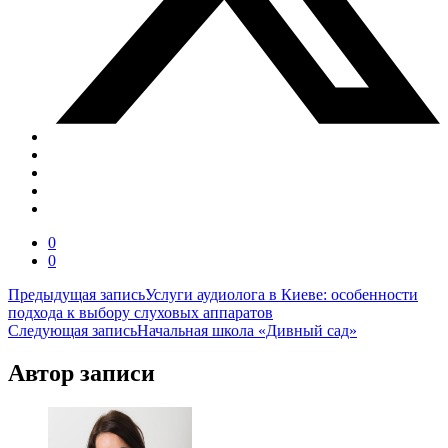
0
0
Навигация
Предыдущая запись
Услуги аудиолога в Киеве: особенности
подхода к выбору слуховых аппаратов
по
Следующая запись
Начальная школа «Дивный сад»
записям
Автор записи