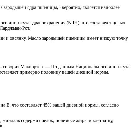
з зародышей ядра пшеницы, «вероятно, является наиболее
о института здравоохранения (N IH), что составляет целых
 Ларджман-Рот.
музи и овсянку. Масло зародышей пшеницы имеет низкую точку
 — говорит Маквортер. — По данным Национального института
составляет примерно половину вашей дневной нормы.
а Е, что составляет 45% вашей дневной нормы, согласно
, миндаль содержит белок, полезные жиры и клетчатку,
m.