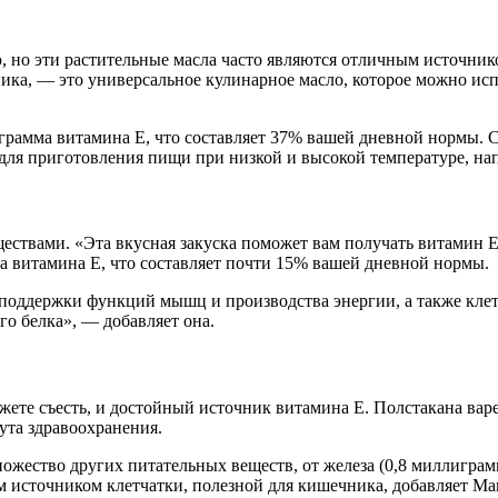
, но эти растительные масла часто являются отличным источни
ика, — это универсальное кулинарное масло, которое можно исп
грамма витамина Е, что составляет 37% вашей дневной нормы. 
для приготовления пищи при низкой и высокой температуре, нап
ествами. «Эта вкусная закуска поможет вам получать витамин 
а витамина Е, что составляет почти 15% вашей дневной нормы.
 поддержки функций мышц и производства энергии, а также кле
го белка», — добавляет она.
ете съесть, и достойный источник витамина Е. Полстакана варе
та здравоохранения.
ожество других питательных веществ, от железа (0,8 миллигра
им источником клетчатки, полезной для кишечника, добавляет Ма