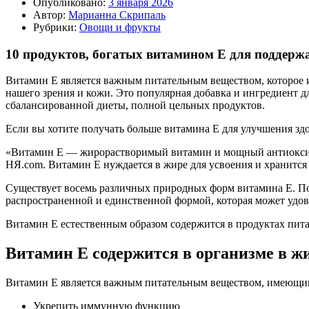
Опубликовано:
3 января 2026
Автор:
Марианна Скрипаль
Рубрики:
Овощи и фрукты
10 продуктов, богатых витамином Е для поддержа
Витамин Е является важным питательным веществом, которое 
нашего зрения и кожи. Это популярная добавка и ингредиент д
сбалансированной диеты, полной цельных продуктов.
Если вы хотите получать больше витамина Е для улучшения здо
«Витамин Е — жирорастворимый витамин и мощный антиоксида
НЯ.com. Витамин Е нуждается в жире для усвоения и хранится 
Существует восемь различных природных форм витамина Е. По
распространенной и единственной формой, которая может удов
Витамин Е естественным образом содержится в продуктах пита
Витамин Е содержится в организме в ж
Витамин Е является важным питательным веществом, имеющим 
Укрепить иммунную функцию