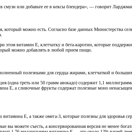
 в смузи или добавьте ее в кексы блендера», — говорит Ларджма
, который можно есть. Согласно базе данных Министерства сел
.
ри этом витамин Е, клетчатку и бета-каротин, которые поддер
торый можно добавлять в любой прием пищи.
олненный полезными для сердца жирами, клетчаткой и большим
ия (одна треть или 50 грамм авокадо) содержит 1,1 миллиграм
мина Е, а сливочные фрукты содержат полезные моно ненасыще
о витамина Е, а также омега-3, которые полезны для здоровья се
ые вы можете съесть, а консервированная версия не менее бога
ержит 1,76 миллиграмма витамина Е — это около 12% вашей дне