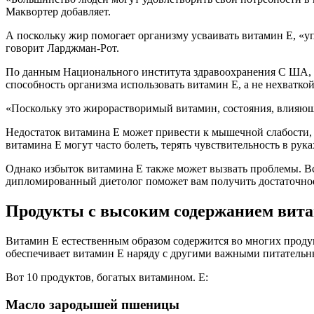
Маквортер добавляет.
А поскольку жир помогает организму усваивать витамин Е, «
говорит Ларджман-Рот.
По данным Национального института здравоохранения С ША, де
способность организма использовать витамин Е, а не нехватко
«Поскольку это жирорастворимый витамин, состояния, влияющи
Недостаток витамина Е может привести к мышечной слабости
витамина Е могут часто болеть, терять чувствительность в ру
Однако избыток витамина Е также может вызвать проблемы. Все
дипломированный диетолог поможет вам получить достаточное
Продукты с высоким содержанием вит
Витамин Е естественным образом содержится во многих проду
обеспечивает витамин Е наряду с другими важными питательн
Вот 10 продуктов, богатых витамином. E:
Масло зародышей пшеницы