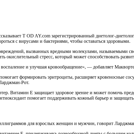
сказывает T OD AY.com зарегистрированный диетолог-диетолог
роться с вирусами и бактериями, чтобы оставаться здоровыми.
овреждений, вызванных вредными молекулами, называемыми св
ть окислительный стресс, который может способствовать развит
я воспаление и улучшая кровообращение», — добавляет Макворте
омогает формировать эритроциты, расширяет кровеносные сосуд
 Ларджман-Рот.
ртер. Витамин Е защищает здоровое зрение и может помочь пред
тиоксидант помогает поддерживать кожный барьер и защищать о
миллиграммов для взрослых женщин и мужчин, говорит Ларджман
 витамине Е, придерживаясь разнообразной диеты с большим ко