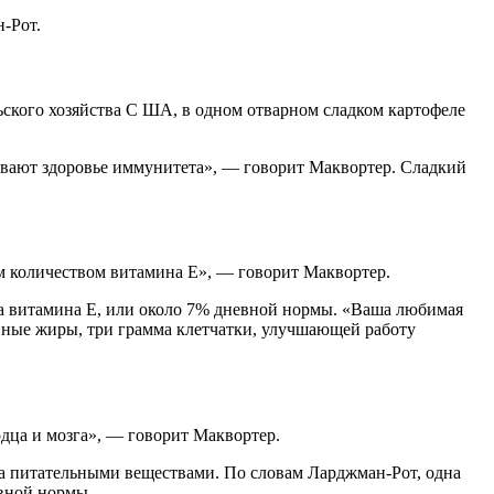
н-Рот.
ьского хозяйства С ША, в одном отварном сладком картофеле
живают здоровье иммунитета», — говорит Маквортер. Сладкий
 количеством витамина Е», — говорит Маквортер.
ма витамина Е, или около 7% дневной нормы. «Ваша любимая
нные жиры, три грамма клетчатки, улучшающей работу
рдца и мозга», — говорит Маквортер.
та питательными веществами. По словам Ларджман-Рот, одна
вной нормы.