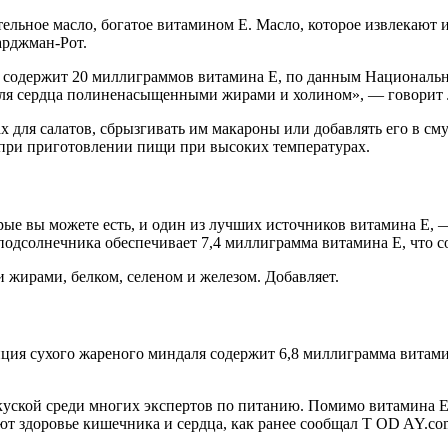
льное масло, богатое витамином Е. Масло, которое извлекают и
арджман-Рот.
содержит 20 миллиграммов витамина Е, по данным Национальног
для сердца полиненасыщенными жирами и холином», — говорит
 для салатов, сбрызгивать им макароны или добавлять его в с
я при приготовлении пищи при высоких температурах.
рые вы можете есть, и один из лучших источников витамина Е,
подсолнечника обеспечивает 7,4 миллиграмма витамина Е, что 
жирами, белком, селеном и железом. Добавляет.
ия сухого жареного миндаля содержит 6,8 миллиграмма витамин
акуской среди многих экспертов по питанию. Помимо витамина Е
т здоровье кишечника и сердца, как ранее сообщал T OD AY.co