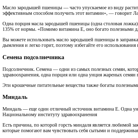
Масло зародышей пшеницы — часто упускаемое из виду растите
эффективным способом получить этот витамин», — говорит Л
Одна порция масла зародышей пшеницы (одна столовая ложка) 
135% от нормы. «Помимо витамина Е, оно богато полезными 
Вы можете использовать масло зародышей пшеницы в заправках
дымления и легко горит, поэтому избегайте его использовани
Семена подсолнечника
Подсолнечник. Семена — одни из самых полезных семян, кото
здравоохранения, одна порция или одна унция жареных семян 
Эти крошечные питательные вещества также богаты полезными 
Миндаль
Миндаль — еще один отличный источник витамина Е. Одна унц
Национальному институту здравоохранения
Есть причина, по которой горсть миндаля является любимой з
которые помогают вам чувствовать себя сытыми и поддерживаю