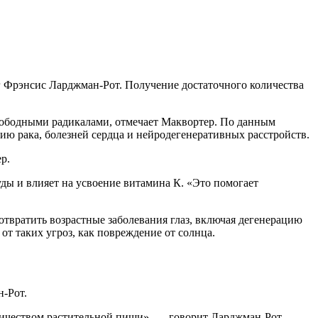
 Фрэнсис Ларджман-Рот. Получение достаточного количества
ободными радикалами, отмечает Маквортер. По данным
ию рака, болезней сердца и нейродегенеративных расстройств.
р.
ы и влияет на усвоение витамина К. «Это помогает
отвратить возрастные заболевания глаз, включая дегенерацию
т таких угроз, как повреждение от солнца.
-Рот.
личеством растительной пищи», — говорит Ларджман-Рот.