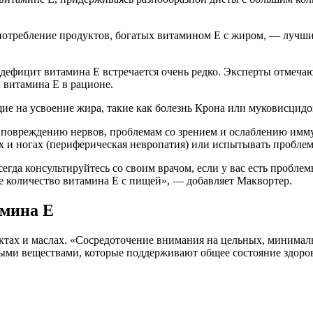
употребление продуктов, богатых витамином Е с жиром, — лучш
фицит витамина Е встречается очень редко. Эксперты отмечают,
й витамина Е в рационе.
е на усвоение жира, такие как болезнь Крона или муковисцидоз
, повреждению нервов, проблемам со зрением и ослаблению им
ках и ногах (периферическая невропатия) или испытывать пробле
гда консультируйтесь со своим врачом, если у вас есть проблем
 количество витамина Е с пищей», — добавляет Маквортер.
амина Е
ктах и маслах. «Сосредоточение внимания на цельных, минимал
ыми веществами, которые поддерживают общее состояние здоро