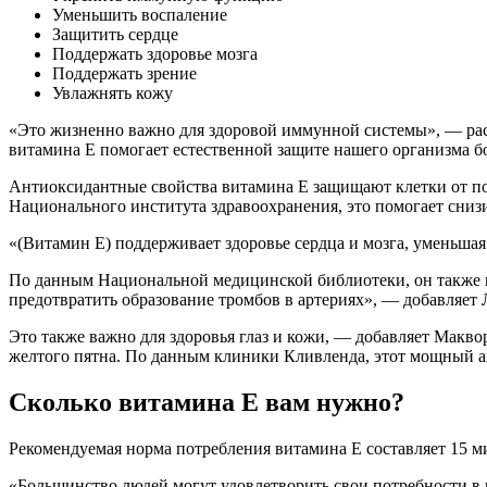
Уменьшить воспаление
Защитить сердце
Поддержать здоровье мозга
Поддержать зрение
Увлажнять кожу
«Это жизненно важно для здоровой иммунной системы», — рас
витамина Е помогает естественной защите нашего организма бо
Антиоксидантные свойства витамина Е защищают клетки от п
Национального института здравоохранения, это помогает снизи
«(Витамин Е) поддерживает здоровье сердца и мозга, уменьша
По данным Национальной медицинской библиотеки, он также п
предотвратить образование тромбов в артериях», — добавляет
Это также важно для здоровья глаз и кожи, — добавляет Макво
желтого пятна. По данным клиники Кливленда, этот мощный ан
Сколько витамина Е вам нужно?
Рекомендуемая норма потребления витамина Е составляет 15 
«Большинство людей могут удовлетворить свои потребности в