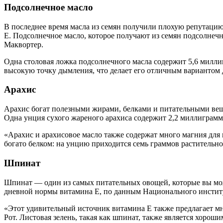
Подсолнечное масло
В последнее время масла из семян получили плохую репутацию
Е. Подсолнечное масло, которое получают из семян подсолнечн
Маквортер.
Одна столовая ложка подсолнечного масла содержит 5,6 милли
высокую точку дымления, что делает его отличным вариантом 
Арахис
Арахис богат полезными жирами, белками и питательными вещ
Одна унция сухого жареного арахиса содержит 2,2 миллиграмм
«Арахис и арахисовое масло также содержат много магния для
богато белком: на унцию приходится семь граммов растительно
Шпинат
Шпинат — один из самых питательных овощей, которые вы мож
дневной нормы витамина Е, по данным Национального институ
«Этот удивительный источник витамина Е также предлагает мн
Рот. Листовая зелень, такая как шпинат, также является хорош