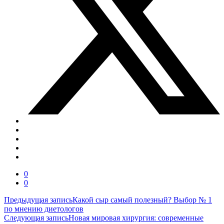
0
0
Навигация
Предыдущая запись
Какой сыр самый полезный? Выбор № 1
по мнению диетологов
по
Следующая запись
Новая мировая хирургия: современные