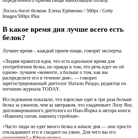
определенного приема пищи наибольшую пользу.
Лосось богат белком.
Елена Ерёменко / 500px / Getty
Images/500px Plus
В какое время дня лучше всего есть
белок?
Лучшее время – каждый прием пищи, говорят эксперты.
«Людям нравится идея, что есть идеальное время для
употребления белка, но правда в том, что речь идет не об
одном» лучшем «моменте, а больше о том, как вы
распределите его в течение дня», — говорит
зарегистрированный диетолог Натали Риццо, редактор по
питанию журнала TODAY.
Исследования показали, что взрослые едят в три раза больше
белка за ужином, чем за завтраком, что озадачивает Лизу Янг,
дипломированного диетолога из Нью-Йорка и автора книги
«Наконец сытая, наконец стройная».
«Часто люди не едят много белка в начале дня — они просто
откладывают его и съедают на ужин. Для чего вы его
сохраняете? » Юные чудеса.