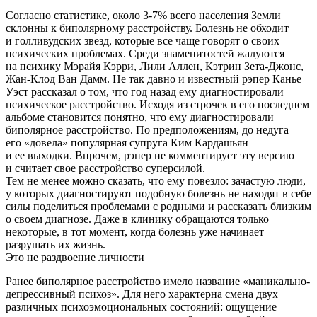
Согласно статистике, около 3-7% всего населения Земли
склонны к биполярному расстройству. Болезнь не обходит
и голливудских звезд, которые все чаще говорят о своих
психических проблемах. Среди знаменитостей жалуются
на психику Мэрайя Кэрри, Лили Аллен, Кэтрин Зета-Джонс,
Жан-Клод Ван Дамм. Не так давно и известный рэпер Канье
Уэст рассказал о том, что год назад ему диагностировали
психическое расстройство. Исходя из строчек в его последнем
альбоме становится понятно, что ему диагностировали
биполярное расстройство. По предположениям, до недуга
его «довела» популярная супруга Ким Кардашьян
и ее выходки. Впрочем, рэпер не комментирует эту версию
и считает свое расстройство суперсилой.
Тем не менее можно сказать, что ему повезло: зачастую люди,
у которых диагностируют подобную болезнь не находят в себе
силы поделиться проблемами с родными и рассказать близким
о своем диагнозе. Даже в клинику обращаются только
некоторые, в тот момент, когда болезнь уже начинает
разрушать их жизнь.
Это не раздвоение личности
Ранее биполярное расстройство имело название «маникально-
депрессивный психоз». Для него характерна смена двух
различных психоэмоциональных состояний: ощущение