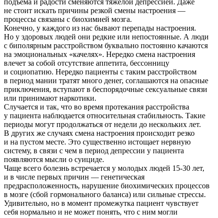
подъема и радости сменяются тяжелой депрессией. Даже
не стоит искать причины резкой смены настроения —
процессы связаны с биохимией мозга.
Конечно, у каждого из нас бывают перепады настроения.
Но у здоровых людей они редкие или непостоянные. А люди
с биполярным расстройством буквально постоянно качаются
на эмоциональных «качелях». Нередко смена настроения
влечет за собой отсутствие аппетита, бессонницу
и социопатию. Нередко пациенты с таким расстройством
в период мании тратят много денег, соглашаются на опасные
приключения, вступают в беспорядочные сексуальные связи
или принимают наркотики.
Случается и так, что во время протекания расстройства
у пациента наблюдается относительная стабильность. Такие
периоды могут продолжаться от недели до нескольких лет.
В других же случаях смена настроения происходит резко
и на пустом месте. Это существенно истощает нервную
систему, в связи с чем в период депрессии у пациента
появляются мысли о суициде.
Чаще всего болезнь встречается у молодых людей 15-30 лет,
и в числе первых причин — генетическая
предрасположенность, нарушение биохимических процессов
в мозге (сбой гормонального баланса) или сильные стрессы.
Удивительно, но в момент промежутка пациент чувствует
себя нормально и не может понять, что с ним могли