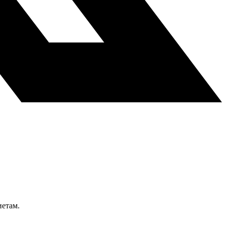
иетам.