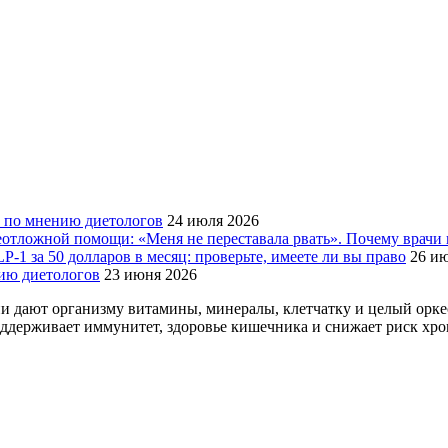
3, по мнению диетологов
24 июля 2026
отложной помощи: «Меня не переставала рвать». Почему врачи
P-1 за 50 долларов в месяц: проверьте, имеете ли вы право
26 и
нию диетологов
23 июня 2026
 дают организму витамины, минералы, клетчатку и целый оркес
ддерживает иммунитет, здоровье кишечника и снижает риск хрон