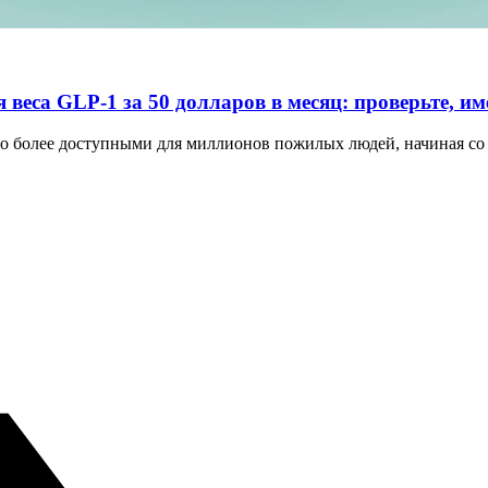
 веса GLP-1 за 50 долларов в месяц: проверьте, им
о более доступными для миллионов пожилых людей, начиная со 