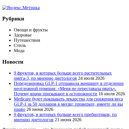
Рубрики
Овощи и фрукты
Здоровье
Путешествия
Стиль
Мода
Новости
9 фруктов, в которых больше всего растительных
омега-3, по мнению диетологов
24 июля 2026
Передозировка GLP-1 отправила женщину в отделение
неотложной помощи: «Меня не переставала рвать».
Почему врачи призывают к осторожности
16 июля 2026
Medicare будет покрывать лекарства для снижения веса
GLP-1 за 50 долларов в месяц: проверьте, имеете ли вы
право
26 июня 2026
9 фруктов, в которых больше всего пребиотиков, по
мнению диетологов
23 июня 2026