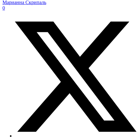
Марианна Скрипаль
0