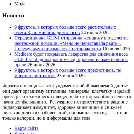
Мода
Новости
9 фруктов, в которых больше всего растительных
омега-3, по мнению диетологов
24 июля 2026
Передозировка GLP-1 отправила женщину в отделение
неотложной помощи: «Меня не переставала рвать».
Почему врачи призывают к осторожности
16 июля 2026
Medicare будет покрывать лекарства для снижения веса
GLP-1 за 50 долларов в месяц: проверьте, имеете ли вы
право
26 июня 2026
9 фруктов, в которых больше всего пребиотиков, по
мнению диетологов
23 июня 2026
Фрукты и овощи — это фундамент любой вменяемой диеты:
они дают организму витамины, минералы, клетчатку и целый
оркестр фитохимических веществ, без которых обмен веществ
начинает фальшивить. Регулярное их присутствие в рационе
поддерживает иммунитет, здоровье кишечника и снижает
риск хронических заболеваний, напоминая, что еда — это не
только калории, но и информация для тела.
Карта сайта
Контакты