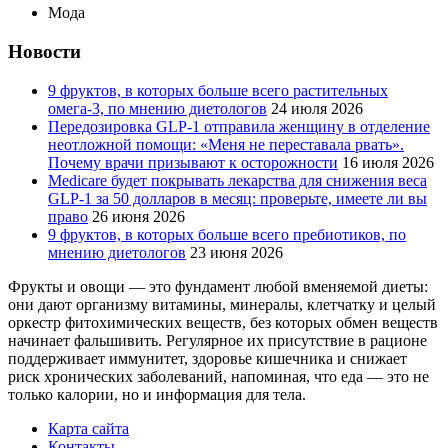
Мода
Новости
9 фруктов, в которых больше всего растительных
омега-3, по мнению диетологов
24 июля 2026
Передозировка GLP-1 отправила женщину в отделение
неотложной помощи: «Меня не переставала рвать».
Почему врачи призывают к осторожности
16 июля 2026
Medicare будет покрывать лекарства для снижения веса
GLP-1 за 50 долларов в месяц: проверьте, имеете ли вы
право
26 июня 2026
9 фруктов, в которых больше всего пребиотиков, по
мнению диетологов
23 июня 2026
Фрукты и овощи — это фундамент любой вменяемой диеты:
они дают организму витамины, минералы, клетчатку и целый
оркестр фитохимических веществ, без которых обмен веществ
начинает фальшивить. Регулярное их присутствие в рационе
поддерживает иммунитет, здоровье кишечника и снижает
риск хронических заболеваний, напоминая, что еда — это не
только калории, но и информация для тела.
Карта сайта
Контакты