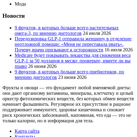
Мода
Новости
9 фруктов, в которых больше всего растительных
омега-3, по мнению диетологов
24 июля 2026
Передозировка GLP-1 отправила женщину в отделение
неотложной помощи: «Меня не переставала рвать».
Почему врачи призывают к осторожности
16 июля 2026
Medicare будет покрывать лекарства для снижения веса
GLP-1 за 50 долларов в месяц: проверьте, имеете ли вы
право
26 июня 2026
9 фруктов, в которых больше всего пребиотиков, по
мнению диетологов
23 июня 2026
Фрукты и овощи — это фундамент любой вменяемой диеты:
они дают организму витамины, минералы, клетчатку и целый
оркестр фитохимических веществ, без которых обмен веществ
начинает фальшивить. Регулярное их присутствие в рационе
поддерживает иммунитет, здоровье кишечника и снижает
риск хронических заболеваний, напоминая, что еда — это не
только калории, но и информация для тела.
Карта сайта
Контакты